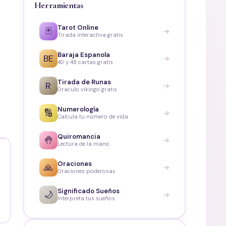
Herramientas
Tarot Online
🃏
→
Tirada interactiva gratis
Baraja Espanola
BE
→
40 y 48 cartas gratis
Tirada de Runas
R
→
Oraculo vikingo gratis
Numerología
🔢
→
Calcula tu número de vida
Quiromancia
🤚
→
Lectura de la mano
Oraciones
🙏
→
Oraciones poderosas
Significado Sueños
🌙
→
Interpreta tus sueños