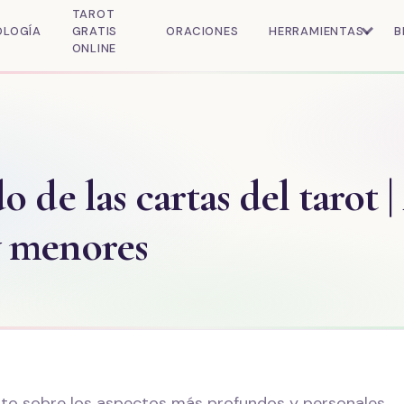
TAROT
OLOGÍA
GRATIS
ORACIONES
HERRAMIENTAS
B
ONLINE
o de las cartas del tarot 
y menores
ento sobre los aspectos más profundos y personales