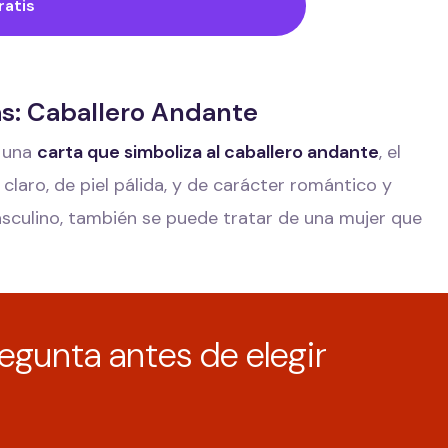
ratis
as: Caballero Andante
s una
carta que simboliza al caballero andante
, el
claro, de piel pálida, y de carácter romántico y
asculino, también se puede tratar de una mujer que
egunta antes de elegir