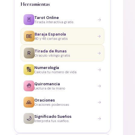
Herramientas
Tarot Online
🃏
→
Tirada interactiva gratis
Baraja Espanola
BE
→
40 y 48 cartas gratis
Tirada de Runas
R
→
Oraculo vikingo gratis
Numerología
🔢
→
Calcula tu número de vida
Quiromancia
🤚
→
Lectura de la mano
Oraciones
🙏
→
Oraciones poderosas
Significado Sueños
🌙
→
Interpreta tus sueños