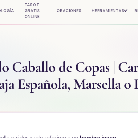
TAROT
OLOGÍA
GRATIS
ORACIONES
HERRAMIENTAS
B
ONLINE
do Caballo de Copas | Car
aja Española, Marsella o
lla o rider suele referirse a un
hombre joven