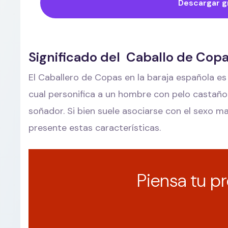
Descargar g
Significado del Caballo de Cop
El Caballero de Copas en la baraja española e
cual personifica a un hombre con pelo castaño 
soñador. Si bien suele asociarse con el sexo m
presente estas características.
Piensa tu pr