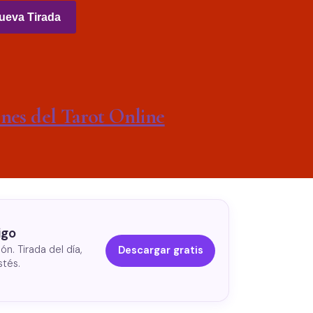
ueva Tirada
nes del Tarot Online
igo
ón. Tirada del día,
Descargar gratis
stés.