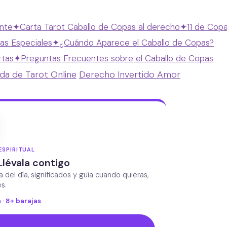
ante
✦
Carta Tarot Caballo de Copas al derecho
✦
11 de Cop
as Especiales
✦
¿Cuándo Aparece el Caballo de Copas?
rtas
✦
Preguntas Frecuentes sobre el Caballo de Copas
ada de Tarot Online
Derecho
Invertido
Amor
ESPIRITUAL
Llévala contigo
da del día, significados y guía cuando quieras,
s.
 · 8+ barajas