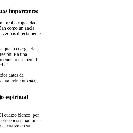
stas importantes
ión oral o capacidad
ctúan como un ancla
la, zonas directamente
e que la energía de la
presión. En una
y menos ruido mental.
rbal.
edos antes de
o una petición vaga,
o espiritual
El cuarzo blanco, por
a eficiencia singular —
 el cuarzo en su