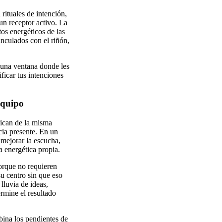
rituales de intención,
un receptor activo. La
tos energéticos de las
nculados con el riñón,
 una ventana donde les
ificar tus intenciones
equipo
lican de la misma
cia presente. En un
 mejorar la escucha,
a energética propia.
porque no requieren
su centro sin que eso
lluvia de ideas,
termine el resultado —
bina los pendientes de