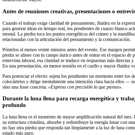
Antes de reuniones creativas, presentaciones o entrevi
Cuando el trabajo exige claridad de pensamiento, fluidez en la expres
para generar ideas en tiempo real, los pendientes de cuarzo blanco a
mental. La piedra toca los puntos energéticos del cráneo y la mandíbu
relacionadas con la articulación del pensamiento y la comunicación.
Póntelos al menos veinte minutos antes del evento. Ese margen permit
piedra se alinee con tu campo áurico antes de entrar en el espacio de 
entrevista laboral, esa claridad se traduce en respuestas más directas 
En una presentación, en menor tensión en el cuello y mayor fluidez ve
Para potenciar el efecto: sujeta los pendientes un momento entre los d
colocártelos y dirige mentalmente una intención clara hacia ellos — n
sino una frase concreta:
«Expreso con precisión lo que pienso»
.
Durante la luna llena para recarga energética y trabaj
profundo
La luna llena es el momento de mayor amplificación natural del mes. 
su estructura cristalina, absorbe y redistribuye la energía lunar con un
no hay otra piedra que responda tan limpiamente a la luz de luna como
estado más puro.