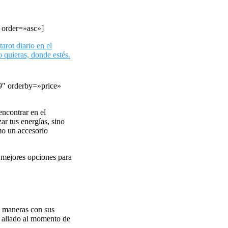
 order=»asc»]
tarot diario en el
o quieras, donde estés.
9″ orderby=»price»
ncontrar en el
r tus energías, sino
mo un accesorio
s mejores opciones para
s maneras con sus
n aliado al momento de