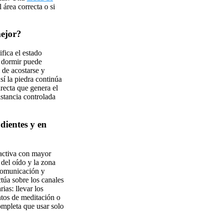
 área correcta o si
ejor?
fica el estado
al dormir puede
 de acostarse y
sí la piedra continúa
recta que genera el
istancia controlada
dientes y en
 activa con mayor
 del oído y la zona
 comunicación y
túa sobre los canales
as: llevar los
ntos de meditación o
ompleta que usar solo