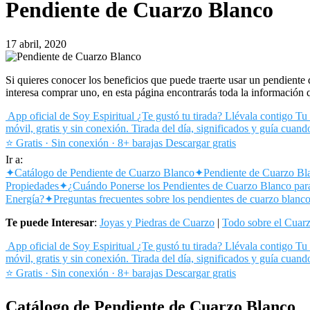
Pendiente de Cuarzo Blanco
17 abril, 2020
Si quieres conocer los beneficios que puede traerte usar un pendiente 
interesa comprar uno, en esta página encontrarás toda la información 
App oficial de Soy Espiritual
¿Te gustó tu tirada? Llévala contigo
Tu 
móvil, gratis y sin conexión. Tirada del día, significados y guía cuand
⭐ Gratis · Sin conexión · 8+ barajas
Descargar gratis
Ir a:
✦
Catálogo de Pendiente de Cuarzo Blanco
✦
Pendiente de Cuarzo Bl
Propiedades
✦
¿Cuándo Ponerse los Pendientes de Cuarzo Blanco para
Energía?
✦
Preguntas frecuentes sobre los pendientes de cuarzo blanc
Te puede Interesar
:
Joyas y Piedras de Cuarzo
|
Todo sobre el Cuar
App oficial de Soy Espiritual
¿Te gustó tu tirada? Llévala contigo
Tu 
móvil, gratis y sin conexión. Tirada del día, significados y guía cuand
⭐ Gratis · Sin conexión · 8+ barajas
Descargar gratis
Catálogo de Pendiente de Cuarzo Blanco