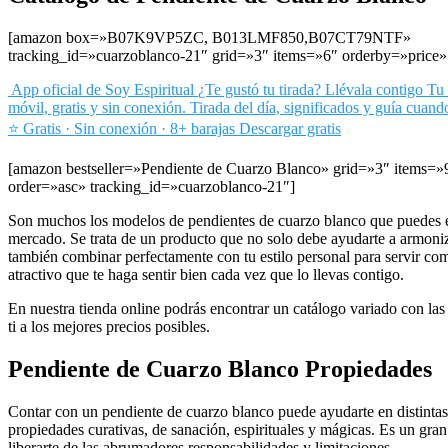
[amazon box=»B07K9VP5ZC, B013LMF850,B07CT79NTF»
tracking_id=»cuarzoblanco-21″ grid=»3″ items=»6″ orderby=»price»
App oficial de Soy Espiritual
¿Te gustó tu tirada? Llévala contigo
Tu 
móvil, gratis y sin conexión. Tirada del día, significados y guía cuand
⭐ Gratis · Sin conexión · 8+ barajas
Descargar gratis
[amazon bestseller=»Pendiente de Cuarzo Blanco» grid=»3″ items=»
order=»asc» tracking_id=»cuarzoblanco-21″]
Son muchos los modelos de pendientes de cuarzo blanco que puedes e
mercado. Se trata de un producto que no solo debe ayudarte a armoniza
también combinar perfectamente con tu estilo personal para servir co
atractivo que te haga sentir bien cada vez que lo llevas contigo.
En nuestra tienda online podrás encontrar un catálogo variado con la
ti a los mejores precios posibles.
Pendiente de Cuarzo Blanco Propiedades
Contar con un pendiente de cuarzo blanco puede ayudarte en distinta
propiedades curativas, de sanación, espirituales y mágicas. Es un gra
liberarte de las abrumadores responsabilidades y limitaciones.