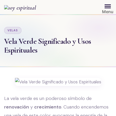
Saltar
al
Menu
contenido
VELAS
Vela Verde Significado y Usos
Espirituales
La vela verde es un poderoso símbolo de
renovación
y
crecimiento
. Cuando encendemos
una vela de este color, evocamos la energía de la