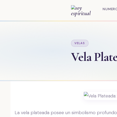
Saltar
al
NUMER
contenido
VELAS
Vela Plat
La vela plateada posee un simbolismo profundo y