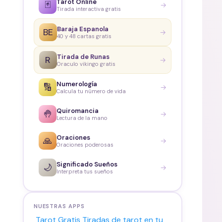
Tarot Online
🃏
→
Tirada interactiva gratis
Baraja Espanola
BE
→
40 y 48 cartas gratis
Tirada de Runas
R
→
Oraculo vikingo gratis
Numerología
🔢
→
Calcula tu número de vida
Quiromancia
🤚
→
Lectura de la mano
Oraciones
🙏
→
Oraciones poderosas
Significado Sueños
🌙
→
Interpreta tus sueños
NUESTRAS APPS
Tarot Gratis
Tiradas de tarot en tu