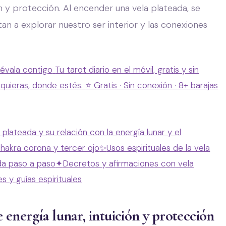
ón y protección. Al encender una vela plateada, se
tan a explorar nuestro ser interior y las conexiones
lévala contigo
Tu tarot diario en el móvil, gratis y sin
 quieras, donde estés.
⭐ Gratis · Sin conexión · 8+ barajas
 plateada y su relación con la energía lunar y el
chakra corona y tercer ojo
✨
Usos espirituales de la vela
ada paso a paso
✦
Decretos y afirmaciones con vela
s y guías espirituales
energía lunar, intuición y protección