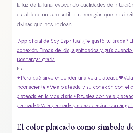
la luz de la luna, evocando cualidades de intuici
establece un lazo sutil con energías que nos invi
divinas que nos rodean.
App oficial de Soy Espiritual
¿Te gustó tu tirada? L
conexión. Tirada del día, significados y guía cuando
Descargar gratis
Ir a:
✦
Para qué sirve encender una vela plateada
❤️
Vela
inconsciente
✦
Vela plateada y su conexión con el 
plateada en la vida diaria
✦
Rituales con vela plate
plateada
✨
Vela plateada y su asociación con ángele
El color plateado como símbolo de 