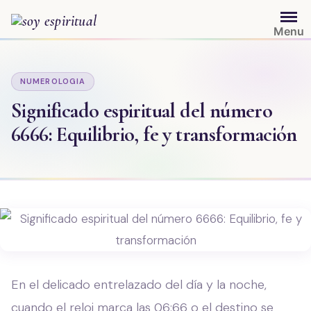
Saltar
al
Menu
contenido
NUMEROLOGIA
Significado espiritual del número
6666: Equilibrio, fe y transformación
En el delicado entrelazado del día y la noche,
cuando el reloj marca las 06:66 o el destino se