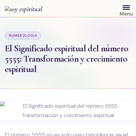
Saltar
al
Menu
contenido
NUMEROLOGIA
El Significado espiritual del número
5555: Transformación y crecimiento
espiritual
El número 5555 no es solo una coincidencia visual;