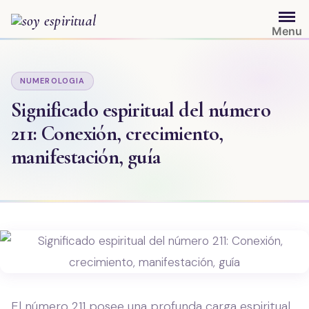
Saltar
al
Menu
contenido
NUMEROLOGIA
Significado espiritual del número
211: Conexión, crecimiento,
manifestación, guía
El número 211 posee una profunda carga espiritual