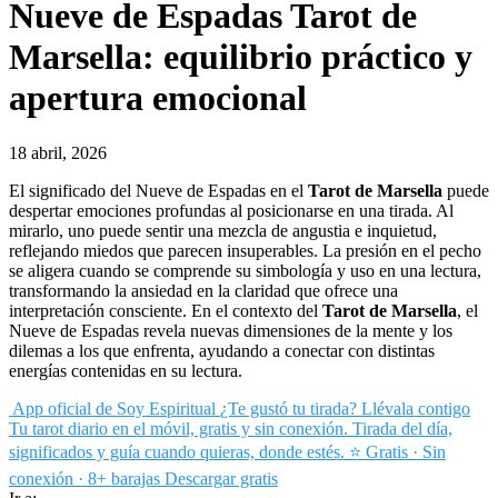
Nueve de Espadas Tarot de
Marsella: equilibrio práctico y
apertura emocional
18 abril, 2026
El significado del Nueve de Espadas en el
Tarot de Marsella
puede
despertar emociones profundas al posicionarse en una tirada. Al
mirarlo, uno puede sentir una mezcla de angustia e inquietud,
reflejando miedos que parecen insuperables. La presión en el pecho
se aligera cuando se comprende su simbología y uso en una lectura,
transformando la ansiedad en la claridad que ofrece una
interpretación consciente. En el contexto del
Tarot de Marsella
, el
Nueve de Espadas revela nuevas dimensiones de la mente y los
dilemas a los que enfrenta, ayudando a conectar con distintas
energías contenidas en su lectura.
App oficial de Soy Espiritual
¿Te gustó tu tirada? Llévala contigo
Tu tarot diario en el móvil, gratis y sin conexión. Tirada del día,
significados y guía cuando quieras, donde estés.
⭐ Gratis · Sin
conexión · 8+ barajas
Descargar gratis