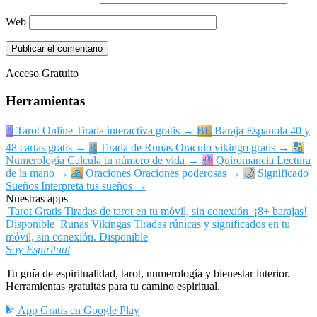
Web
Acceso Gratuito
Herramientas
🃏
Tarot Online
Tirada interactiva gratis
→
BE
Baraja Espanola
40 y
48 cartas gratis
→
R
Tirada de Runas
Oraculo vikingo gratis
→
🔢
Numerología
Calcula tu número de vida
→
🤚
Quiromancia
Lectura
de la mano
→
🙏
Oraciones
Oraciones poderosas
→
🌙
Significado
Sueños
Interpreta tus sueños
→
Nuestras apps
Tarot Gratis
Tiradas de tarot en tu móvil, sin conexión. ¡8+ barajas!
Disponible
Runas Vikingas
Tiradas rúnicas y significados en tu
móvil, sin conexión.
Disponible
Soy
Espiritual
Tu guía de espiritualidad, tarot, numerología y bienestar interior.
Herramientas gratuitas para tu camino espiritual.
App Gratis en Google Play