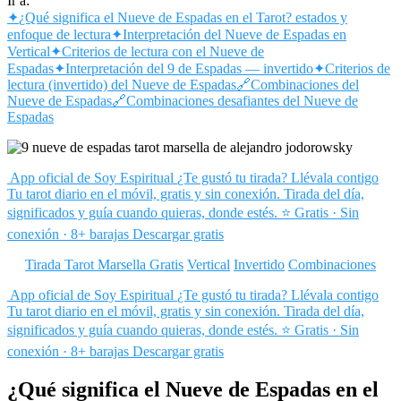
Ir a:
✦
¿Qué significa el Nueve de Espadas en el Tarot? estados y
enfoque de lectura
✦
Interpretación del Nueve de Espadas en
Vertical
✦
Criterios de lectura con el Nueve de
Espadas
✦
Interpretación del 9 de Espadas — invertido
✦
Criterios de
lectura (invertido) del Nueve de Espadas
🔗
Combinaciones del
Nueve de Espadas
🔗
Combinaciones desafiantes del Nueve de
Espadas
App oficial de Soy Espiritual
¿Te gustó tu tirada? Llévala contigo
Tu tarot diario en el móvil, gratis y sin conexión. Tirada del día,
significados y guía cuando quieras, donde estés.
⭐ Gratis · Sin
conexión · 8+ barajas
Descargar gratis
Tirada Tarot Marsella Gratis
Vertical
Invertido
Combinaciones
App oficial de Soy Espiritual
¿Te gustó tu tirada? Llévala contigo
Tu tarot diario en el móvil, gratis y sin conexión. Tirada del día,
significados y guía cuando quieras, donde estés.
⭐ Gratis · Sin
conexión · 8+ barajas
Descargar gratis
¿Qué significa el Nueve de Espadas en el