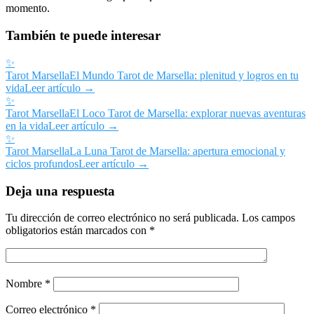
momento.
También te puede interesar
✨
Tarot Marsella
El Mundo Tarot de Marsella: plenitud y logros en tu
vida
Leer artículo →
✨
Tarot Marsella
El Loco Tarot de Marsella: explorar nuevas aventuras
en la vida
Leer artículo →
✨
Tarot Marsella
La Luna Tarot de Marsella: apertura emocional y
ciclos profundos
Leer artículo →
Deja una respuesta
Tu dirección de correo electrónico no será publicada.
Los campos
obligatorios están marcados con
*
Nombre
*
Correo electrónico
*