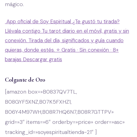
mágico.
App oficial de Soy Espiritual
¿Te gustó tu tirada?
Llévala contigo
Tu tarot diario en el móvil, gratis y sin
conexión. Tirada del día, significados y guía cuando
quieras, donde estés.
⭐ Gratis · Sin conexión · 8+
barajas
Descargar gratis
Colgante de Oro
[amazon box=»B0837QV7TL,
B08GYF5XNZ,B07K5FXHZ1,
B06Y4M97WH,B08R7HQ6N7,B08R7GTTPV»
grid=»3″ items=»6″ orderby=»price» order=»asc»
tracking_id=»soyespiritualtienda-21″ ]