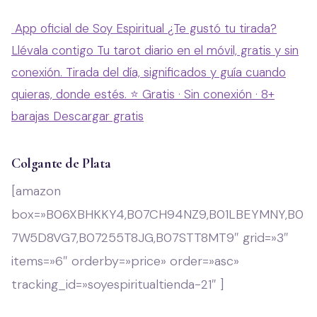
App oficial de Soy Espiritual
¿Te gustó tu tirada?
Llévala contigo
Tu tarot diario en el móvil, gratis y sin
conexión. Tirada del día, significados y guía cuando
quieras, donde estés.
⭐ Gratis · Sin conexión · 8+
barajas
Descargar gratis
Colgante de Plata
[amazon
box=»B06XBHKKY4,B07CH94NZ9,B01LBEYMNY,B0
7W5D8VG7,B07255T8JG,B07STT8MT9″ grid=»3″
items=»6″ orderby=»price» order=»asc»
tracking_id=»soyespiritualtienda-21″ ]