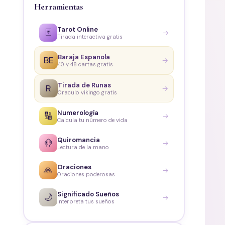
Herramientas
Tarot Online
🃏
→
Tirada interactiva gratis
Baraja Espanola
BE
→
40 y 48 cartas gratis
Tirada de Runas
R
→
Oraculo vikingo gratis
Numerología
🔢
→
Calcula tu número de vida
Quiromancia
🤚
→
Lectura de la mano
Oraciones
🙏
→
Oraciones poderosas
Significado Sueños
🌙
→
Interpreta tus sueños