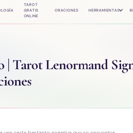
TAROT
OLOGÍA
GRATIS
ORACIONES
HERRAMIENTAS
B
ONLINE
 | Tarot Lenormand Sign
iones
a una carta bastante negativa que se encuentra