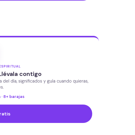
ESPIRITUAL
Llévala contigo
da del día, significados y guía cuando quieras,
s.
 · 8+ barajas
ratis