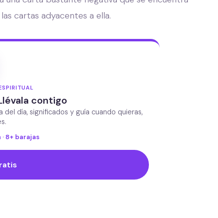
las cartas adyacentes a ella.
ESPIRITUAL
Llévala contigo
da del día, significados y guía cuando quieras,
s.
 · 8+ barajas
ratis