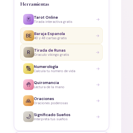
Herramientas
Tarot Online
🃏
→
Tirada interactiva gratis
Baraja Espanola
BE
→
40 y 48 cartas gratis
Tirada de Runas
R
→
Oraculo vikingo gratis
Numerología
🔢
→
Calcula tu número de vida
Quiromancia
🤚
→
Lectura de la mano
Oraciones
🙏
→
Oraciones poderosas
Significado Sueños
🌙
→
Interpreta tus sueños