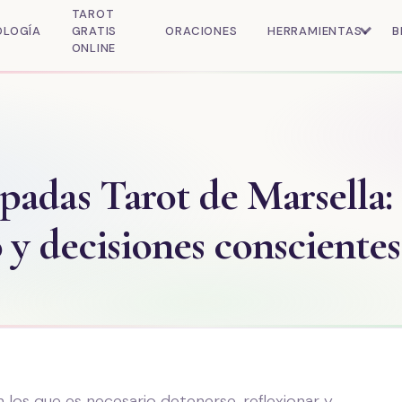
TAROT
OLOGÍA
GRATIS
ORACIONES
HERRAMIENTAS
B
ONLINE
padas Tarot de Marsella:
o y decisiones conscientes
los que es necesario detenerse, reflexionar y