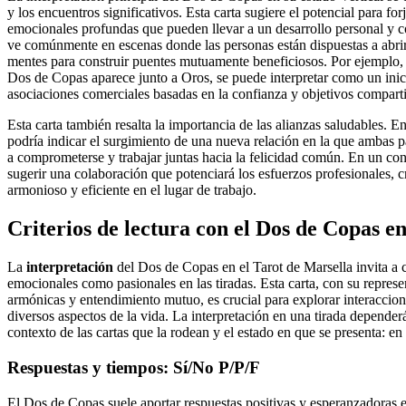
y los encuentros significativos. Esta carta sugiere el potencial para fo
emocionales profundas que pueden llevar a un desarrollo personal y co
ve comúnmente en escenas donde las personas están dispuestas a abri
mentes para construir puentes mutuamente beneficiosos. Por ejemplo, 
Dos de Copas aparece junto a Oros, se puede interpretar como un ini
asociaciones comerciales basadas en la confianza y objetivos compart
Esta carta también resalta la importancia de las alianzas saludables. E
podría indicar el surgimiento de una nueva relación en la que ambas pa
a comprometerse y trabajar juntas hacia la felicidad común. En un con
sugerir una colaboración que potenciará los esfuerzos profesionales,
armonioso y eficiente en el lugar de trabajo.
Criterios de lectura con el Dos de Copas e
La
interpretación
del Dos de Copas en el Tarot de Marsella invita a c
emocionales como pasionales en las tiradas. Esta carta, con su represe
armónicas y entendimiento mutuo, es crucial para explorar interacci
diversos aspectos de la vida. La interpretación en una tirada depende
contexto de las cartas que la rodean y el estado en que se presenta: en
Respuestas y tiempos: Sí/No P/P/F
El Dos de Copas suele aportar respuestas positivas y esperanzadoras e