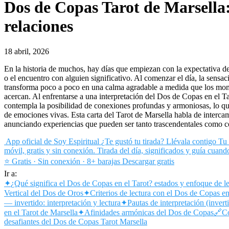
Dos de Copas Tarot de Marsella
relaciones
18 abril, 2026
En la historia de muchos, hay días que empiezan con la expectativa d
o el encuentro con alguien significativo. Al comenzar el día, la sensa
transforma poco a poco en una calma agradable a medida que los mom
acercan. Al enfrentarse a una interpretación del Dos de Copas en el Ta
contempla la posibilidad de conexiones profundas y armoniosas, lo qu
de emociones vivas. Esta carta del Tarot de Marsella habla de intercam
anunciando experiencias que pueden ser tanto trascendentales como co
App oficial de Soy Espiritual
¿Te gustó tu tirada? Llévala contigo
Tu 
móvil, gratis y sin conexión. Tirada del día, significados y guía cuand
⭐ Gratis · Sin conexión · 8+ barajas
Descargar gratis
Ir a:
✦
¿Qué significa el Dos de Copas en el Tarot? estados y enfoque de l
Vertical del Dos de Oros
✦
Criterios de lectura con el Dos de Copas e
— invertido: interpretación y lectura
✦
Pautas de interpretación (inver
en el Tarot de Marsella
✦
Afinidades armónicas del Dos de Copas
🔗
C
desafiantes del Dos de Copas Tarot Marsella