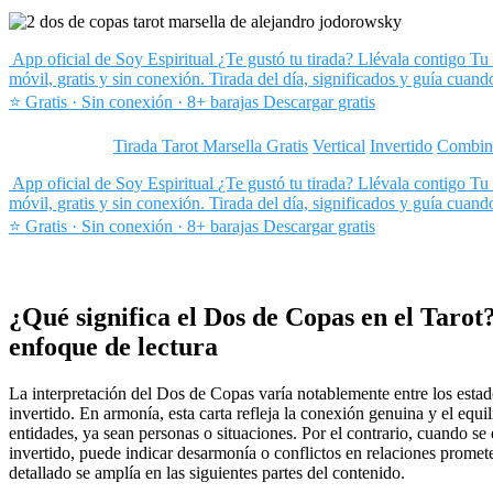
App oficial de Soy Espiritual
¿Te gustó tu tirada? Llévala contigo
Tu 
móvil, gratis y sin conexión. Tirada del día, significados y guía cuand
⭐ Gratis · Sin conexión · 8+ barajas
Descargar gratis
Tirada Tarot Marsella Gratis
Vertical
Invertido
Combin
App oficial de Soy Espiritual
¿Te gustó tu tirada? Llévala contigo
Tu 
móvil, gratis y sin conexión. Tirada del día, significados y guía cuand
⭐ Gratis · Sin conexión · 8+ barajas
Descargar gratis
¿Qué significa el Dos de Copas en el Tarot?
enfoque de lectura
La interpretación del Dos de Copas varía notablemente entre los esta
invertido. En armonía, esta carta refleja la conexión genuina y el equil
entidades, ya sean personas o situaciones. Por el contrario, cuando se
invertido, puede indicar desarmonía o conflictos en relaciones promete
detallado se amplía en las siguientes partes del contenido.