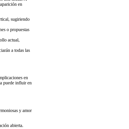
aparición en
tical, sugiriendo
nes o propuestas
llo actual,
iarán a todas las
implicaciones en
a puede influir en
armoniosas y amor
ción abierta.