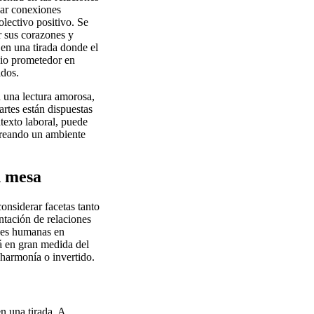
rjar conexiones
lectivo positivo. Se
r sus corazones y
en una tirada donde el
cio prometedor en
idos.
n una lectura amorosa,
rtes están dispuestas
texto laboral, puede
 creando un ambiente
n mesa
onsiderar facetas tanto
ntación de relaciones
ones humanas en
rá en gran medida del
 harmonía o invertido.
n una tirada. A