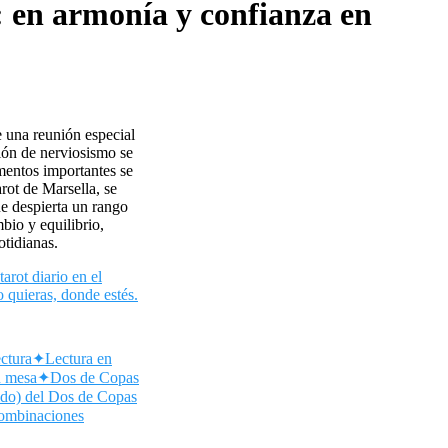
: en armonía y confianza en
e una reunión especial
ción de nerviosismo se
entos importantes se
rot de Marsella, se
e despierta un rango
bio y equilibrio,
tidianas.
tarot diario en el
o quieras, donde estés.
ectura
✦
Lectura en
n mesa
✦
Dos de Copas
tido) del Dos de Copas
ombinaciones