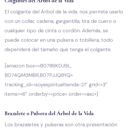
Colgantes del Árbol de la Vida
El colgante del Árbol de la vida, nos permite usarlo
con un collar, cadena, gargantilla, tira de cuero o
cualquier tipo de cinta o cordón. Además, se
puede colocar en una pulsera o tobillera, todo
dependerá del tamaño que tenga el colgante.
[amazon box=»B0789KDJ9L,
B074QM3MBR,B07PJJQ8YQ»
tracking_id=»soyespiritualtienda-21″ grid=»3″
items=»6″ orderby=»price» order=»asc»]
Brazalete o Pulsera del Árbol de la Vida
Los brazaletes y pulseras son otra presentación